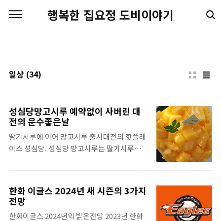
본문 바로가기
행복한 집요정 도비이야기
일상
(34)
성심당망고시루 예약없이 사버린 대
전의 운수좋은날
딸기시루에 이어 망고시루 출시대전의 핫플레
이스 성심당. 성심당 망고시루는 딸기시루에
이어 나온 케이크입니다. 계절에 맞는 과일로
특색 있게 출시하는 또 다른 빵. 기존 성심당하
면 튀김소보가 생각났는데 이젠 이건 옛말이
한화 이글스 2024년 새 시즌의 3가지
돼버린 듯합니다. 성심당 망고시루 도대체 어
전망
떤 맛이 길레 예약에도 모자라 웨이팅까지 하
한화이글스 2024년의 밝은전망 2023년 한화
는 건지 오늘은 어쩌다 대전 지하철투어하다