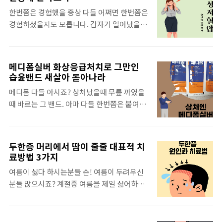
가요? 베리류의 열매 중에서도 안토시아닌 함
고 때로는 우리의 벗이 되어주기도 합니다. 반
한번쯤은 경험했을 증상 다들 어쩌면 한번쯤은
량이 가장 높은 종입니다. 안토시아닌이 풍부
려동물을 통해 우리는 무조건적인 사랑과 성실
경험하셨을지도 모릅니다. 갑자기 일어났을때
한 과일로는 포도, 블루베리, 아사이베리, 자두
함, 그리고 끊임없는 충성심을 배울 수 있습니
머리가 핑도는 어지러운 증상을 말하는데요,
등있죠. 주로 보라색을 띄는 안토시아닌 색소
다. 그들은 우리에게..
저도 가끔 이런적이 있었어요 이게 기립성 저
성분이 들어가 있는 과일과 채소에도 좋답니
혈압인줄은 몰랐네요. 오늘은 모르고 넘어갈
다. 실제로 안토시아닌 성분이 풍부한 것으로
메디폼실버 화상응급처치로 그만인
뻔한 증상 기립성저혈압에 대해 알아보도록 하
유명한 식물 아로니아는 한 사례를 보면 1986
습윤밴드 새살아 돋아나라
겠습니다. 기립성 저혈압이 뭐예요? 고혈압보
년 당시 소련에서 일어난 '체르노빌 원자력발
메디폼 다들 아시죠? 상처났을때 무릎 까였을
다 무섭다는 기립성저혈압은 앞에 기술한대로
전소' 폭발사고 시 반경 수십km이내 식물이
때 바르는 그 밴드. 아마 다들 한번쯤은 붙여보
갑자기 일어날 시 순간적으로 핑 도는 증상을
거의 전멸했습니다. 하지만 유일하게 살아남
셨으리라 생각됩니다. 이 밴드는 화상응급처
말합니다. 보통 정상인의 경우 갑자기 일어나
은것이 아로니아이고 ..
치로도 좋아서 많이 사용되고 있습니다. 왜 메
더라도 몸의 자율신경계가 적절하게 반응해서
디폼실버를 사용할까요? 상처를 외부오염으
혈압이 저하되지 않고 유지가 됩니다. 하지만
두한증 머리에서 땀이 줄줄 대표적 치
로부터 보호하고 상처를 촉촉하게 유지하며 적
이증상을 가지고 있으신분은 순간 핑도는 느낌
료방법 3가지
절한 습윤환경을 제공하여 상처를 보다 효율적
을 받아서 그자리에 멈춰서실거예요. 저역시
여름이 싫다 하시는분들 손! 여름이 두려우신
으로 관리하는데 도움을 주는 습윤드레싱제이
도 그랬답니다. 기립성 저혈압의 원인은 뭘까
분들 많으시죠? 계절중 여름을 제일 싫어하는
기 때문입니다. 특히나 높은 진물 흡수력으로
요? 원인은 다양합니다. 거기에 기저질환도 있
저로써도 여름의 무더위가 두렵습니다. 특히
화상 및 소독이 필요한 상처에는 메디폼실버
습니다. 다양한 원인인..
땀이 많으신불들. 그중에서도 머리에 땀많이
화상밴드를 사용하여 일상 속의 화상 상처뿐
흘리시는분들에게 도움을 드릴수 있는 글입니