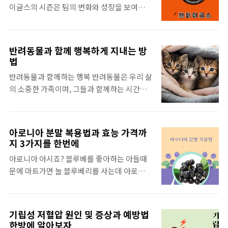
이글스의 시즌은 팀의 변화와 성장을 보여주었
얻어걸린 성심당 망고시루 예약 없이 산 운수
습니다. 베테랑 채은성의 영입과 이태양, 오선
좋은 날을 소개하겠습니다. 대전의 맛집 성심
진의 복귀, 노시환 선수의 홈런왕과 타점왕 수
당대전 성심당은 대전에서 가장 유명한 빵집
상 등 팀의 활력을 불어넣는 요소가 있었습니
중 하나로 대전의 대표적인 명소이자 맛집으로
반려동물과 함께 행복하게 지내는 방
다. 그러나 전체적인 성적은 아쉬웠음에도 신
잘 알려져 있습니다. 1956년에 설립되어 오랜
법
인들의 가능성은 희망을 줬습니다. 이번 한화
역사를 가지고 있으며 대한민국에서도 손꼽히
반려동물과 함께하는 행복 반려동물은 우리 삶
이글스의 흥미진진해질 가을시즌에 대해 알려
는 전통 있는 빵집입니다. 특히, 성심당의 대표
의 소중한 가족이며, 그들과 함께하는 시간은
드리도록 하겠습니다. 1. 2023년 한화 이글스
메뉴인 '튀김소보로'는 바삭바삭한 소보로 위
우리에게 사랑과 책임감을 가르칩니다. 반려
의 변화 2023년 한화 이글스의 시즌은 확실히
에 달콤한..
동물을 선택할 때는 동물의 종류와 특성을 이
분주했습니다. 특히, 베테랑 채은성의 영입과
해하고, 이에 맞는 관리방법을 적용하는 것이
이태양, 오선진의 복귀는 팀에 새로운 에너지
아로니아 분말 복용법과 효능 가격까
중요합니다. 이처럼 반려동물과 함께 행복한
를 불어넣었습니다. 그 중에서도 노시환 선수
지 3가지를 한번에
삶을 위한 방법과 중요성에 대해 알아보도록
의 홈런왕과 타점왕 수상은 그의 타격 능력을
아로니아 아시죠? 블루베를 좋아하는 아들때
하겠습니다. 반려동물의 중요성 우리가 살아
확인해 준 중요한 사건이었습니다. 하지만, 모
문에 마트가면 늘 블루베리를 사는데 아로니아
가는 이 세상에서 반려동물은 단순히 '동물'이
든 선수의 활약에도 불구하고 팀의 전체적인 ..
가 약간 블루베리랑 비슷해서 헷갈릴수도 있겠
라는 범주에 속하지 않습니다. 그들은 우리의
더라구요. 오늘은 몸에 좋은 아로니아를 분말
일상을 더욱 풍요롭게 만들어주는 가치 있는
로 복용하는 방법과 효능, 가격까지 한번에 알
존재입니다. 그들은 우리의 가족이며 그 이상
기립성 저혈압 원인 및 증상과 예방법
아보도록 하겠습니다. 아로니아 어디에 좋은
입니다. 우리에게 사랑과 책임감을 가르쳐주
한방에 알아보자