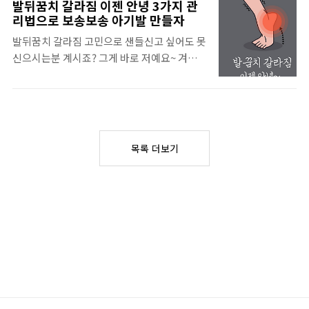
아니라 소독이 필요한 아이 상처에도 사용할
발뒤꿈치 갈라짐 이젠 안녕 3가지 관
다. 두한증? 들어보셨나요? 보통 땀이 많이 날
수 있습니다. 메디폼실버에는 항균 성분인 '실
리법으로 보송보송 아기발 만들자
때는 긴장을 하거나 스트레스를 과도하게 받았
버설파디아진' 이 함유되어 있어 화상이나 세
발뒤꿈치 갈라짐 고민으로 샌들신고 싶어도 못
을 때는 평소보다 땀이 많이 날수 있죠. 하지만
균 감염이 우려되는 상처를 보호해줄 수 있다
신으시는분 계시죠? 그게 바로 저예요~ 겨울
일정 이상 과도하게 분비된다면 평소 생활하시
고 하니 안쓸수가 없겠죠. 게다가 밀착력이 우
에는 양말을 신으니 거침 발꿈치가 조금 덜한
는데도 지장이 있으므로 두한증치료 과정으로
수한 피복제가 있어 일..
데 여름이 되면 보습이 잘안되고 슬리퍼를 신
관리하셔야 합니다. ​특별히 신체적, 심리적 영
으니 예쁜 샌들은 신고 싶어도 못신네요ㅜㅜ
향을 미치는 만큼 긴장하거나 흥분, 불안 등의
저같으신분들을 위한 관리법까지 포스팅해보
의해서 발생되는 것이 아니라 4계절 내내 특별
겠습니다. 발뒤꿈치 갈라짐 다들 아시죠? 혹시
한 이유없이 과도한 땀분비에 의해서 고생할
목록 더보기
바지 입을때나 스타킹 신을때 서걱서걱거리며
수 있습니다. ​특히 두한증의 경우 머리에 땀이
걸리거나 신다가 스타킹 구멍난경험 있으신가
차오르는 것이기 때문에 위생에도 좋지 않고
요?~ ​저는 그래서 바지입을때 먼저 양말을 신
두..
고 입는답니다. 그특유의 서걱거리며 걸리는
게 너무 싫어서 하다하다 양말을 먼저 신게 되
었네요. 또한 양말을 벗으면 비듬처럼 하얗게
떨어지는 각질, 저는 운동할때 요가매트에 하
얀 각질이 떨어져있습니다. 이게 심하면 세균
까지 침투해 딱딱해지고 갈라지고 냄새나고 그
래서 결국은 피까지는 ..